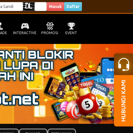
UM MELAKUKAN TRANSFER DANA
Masuk
Daftar
ADE
INTERACTIVE
PROMOSI
EVENT