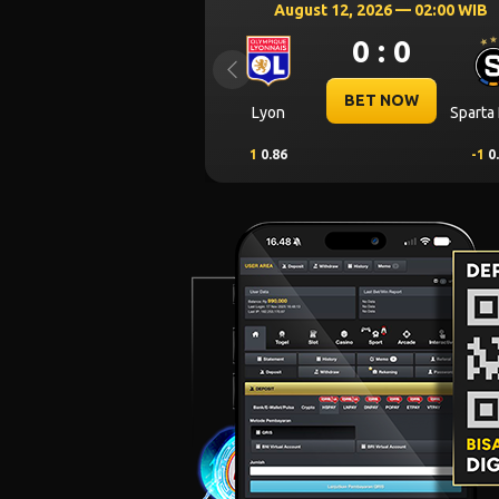
August 11, 2026 — 22:59 WIB
0 : 0
Previous
BET NOW
Union 
Bodo Glimt
Gill
0.75
0.82
-0.75