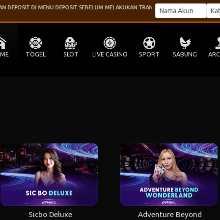
POSIT DI MENU DEPOSIT SEBELUM MELAKUKAN TRANSFER DANA
MOHO
ME
TOGEL
SLOT
LIVE CASINO
SPORT
SABUNG
ARC
Sicbo Deluxe
Adventure Beyond