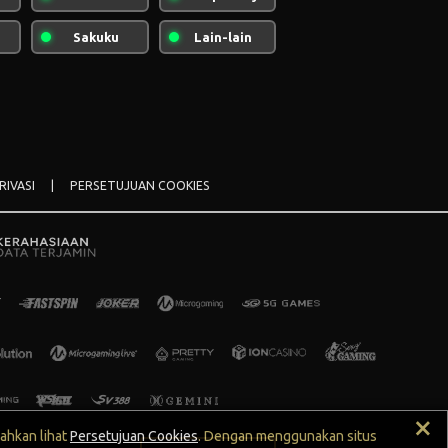
OVO
ShopeePay
Sakuku
Lain-lain
RIVASI
|
PERSETUJUAN COOKIES
×
ahkan lihat
Persetujuan Cookies
. Dengan menggunakan situs