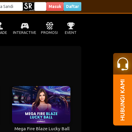
N SELALU PERHATIKAN TUJUAN DEPOSIT DI MENU DEPOSIT SEBELUM MELAKUKAN 
Masuk
Daftar
ADE
INTERACTIVE
PROMOSI
EVENT
Mega Fire Blaze Lucky Ball