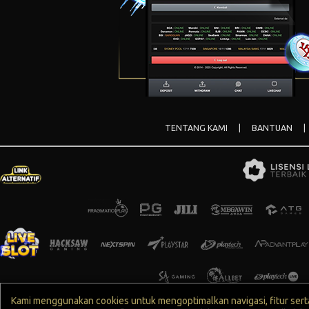
TENTANG KAMI
|
BANTUAN
|
Kami menggunakan cookies untuk mengoptimalkan navigasi, fitur serta