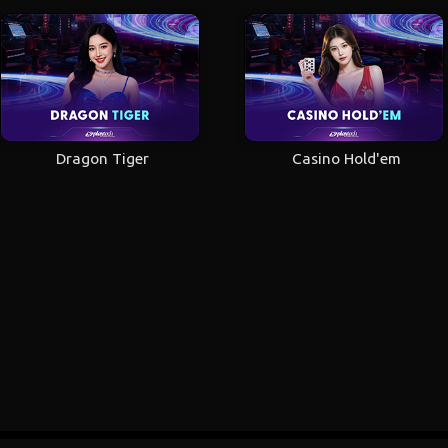
Dragon Tiger
Casino Hold'em