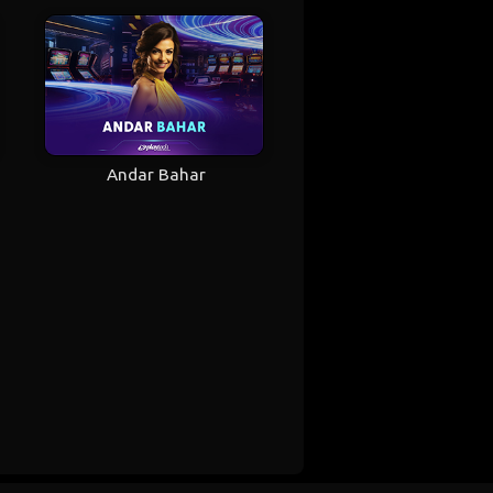
Andar Bahar