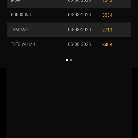
INDIA
06-08-2026
2046
HONGKONG
06-08-2026
3634
THAILAND
06-08-2026
2713
TOTO WUHAN
06-08-2026
3408